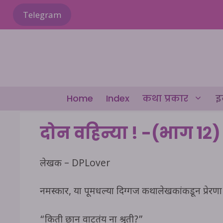
Skip
Telegram
to
content
Home
Index
कथा प्रकार
इ
दोन वहिन्या ! -(भाग १२)
लेखक – DPLover
नमस्कार, या ग्रूपमधल्या दिग्गज कथालेखकांकडून प्रे
“किती छान वाटतंय ना श्रुती?”