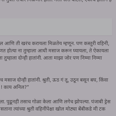
ंना मुक्त संचार मिळणार होता. मला असं वाटलं, एकाच हाताने हे
द्दल आणि ती खरंच करायला मिळतेय म्हणून. पण कस्तुरी वहिनी,
हणत होत्या ना तुम्हाला आधी मसाज करून घ्यायला, ते ऐकायला
ा तुम्हाला दोन्ही हातांनी. आता माझा जोर पण निम्मा निम्मा
मसाज दोन्ही हातांनी. श्रुती, ऊठ गं तू, उठून बसून बघ, किंवा
दो ! काय अनिल?”
 वर केला. पुढूनही तसाच गोळा केला आणि लगेच झोपल्या. पंजाबी ड्रेस
ाना त्यांच्या श्रुती वहिनींपेक्षा खोल मोठ्या बेंबीकडे मी टक