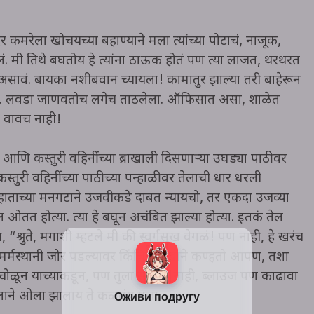
पदर कमरेला खोचयच्या बहाण्याने मला त्यांच्या पोटाचं, नाजूक,
िलं. मी तिथे बघतोय हे त्यांना ठाऊक होतं पण त्या लाजत, थरथरत
 असावं. बायका नशीबवान च्यायला! कामातुर झाल्या तरी बाहेरून
ये… लवडा जाणवतोच लगेच ताठलेला. ऑफिसात असा, शाळेत
 वावच नाही!
 आणि कस्तुरी वहिनींच्या ब्राखाली दिसणाऱ्या उघड्या पाठीवर
कस्तुरी वहिनींच्या पाठीच्या पन्हाळीवर तेलाची धार धरली
ा हाताच्या मनगटाने उजवीकडे दाबत न्यायचो, तर एकदा उजव्या
 ओतत होत्या. त्या हे बघून अचंबित झाल्या होत्या. इतकं तेल
या, “श्रुते, मगाशी म्हटले मी की स्वर्गसुख वेगळं! पण नाही, हे खरंच
ा मर्मस्थानी जोर पडल्यावर किंचित सुखाने कण्हतो आपण, तशा
पाठ चोळून याच्याकडून, पण तुला साडीच नाही, ब्लाउज पण काढावा
तेलाने ओला झालाय ते कळतंय मला.