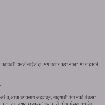
ंच काहीतरी दाबलं जाईल हां, मग तक्रार करू नका” मी धाडसाने
.
. अरे तू आत्ता उगवलाय अंड्यातून, माझ्याशी पंगा नको घेऊस”
 मला तसं नव्हतं म्हणायचं” च्या मारी, ही बाई लक्षातच येत