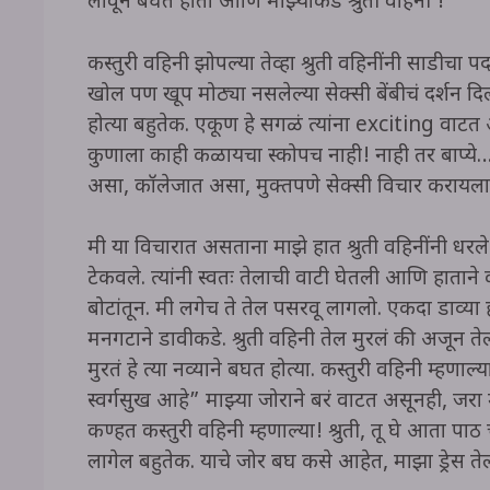
लावून बघत होतो आणि माझ्याकडे श्रुती वहिनी !
कस्तुरी वहिनी झोपल्या तेव्हा श्रुती वहिनींनी साडीचा 
खोल पण खूप मोठ्या नसलेल्या सेक्सी बेंबीचं दर्शन द
होत्या बहुतेक. एकूण हे सगळं त्यांना exciting वाटत
कुणाला काही कळायचा स्कोपच नाही! नाही तर बाप्
असा, कॉलेजात असा, मुक्तपणे सेक्सी विचार करायला
मी या विचारात असताना माझे हात श्रुती वहिनींनी धरले
टेकवले. त्यांनी स्वतः तेलाची वाटी घेतली आणि हाताने 
बोटांतून. मी लगेच ते तेल पसरवू लागलो. एकदा डाव्य
मनगटाने डावीकडे. श्रुती वहिनी तेल मुरलं की अजून तेल
मुरतं हे त्या नव्याने बघत होत्या. कस्तुरी वहिनी म्हणाल्
स्वर्गसुख आहे” माझ्या जोराने बरं वाटत असूनही, जर
कण्हत कस्तुरी वहिनी म्हणाल्या! श्रुती, तू घे आता 
लागेल बहुतेक. याचे जोर बघ कसे आहेत, माझा ड्रेस 