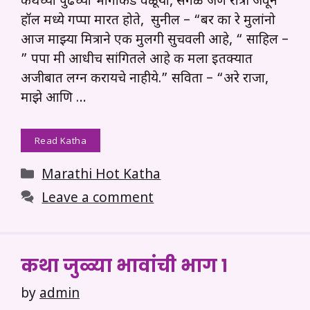
कथेच्या पुढच्या भागाकडे वळूया, सगळे जण रात्री जेवून
हॉल मध्ये गप्पा मारत होते, सुनील – “बर का रे मुलांनो
आज माझ्या मित्राने एक मुलगी सुचवली आहे, “ साहिल –
” पपा मी आधीच सांगितले आहे की मला इतक्यात
अजीबात लग्न करायचे नाहीये.” सविता – “अरे राजा,
माझे आणि …
Read Katha
Categories
Marathi Hot Katha
Leave a comment
कथा जुळ्या भावांची भाग १
by
admin