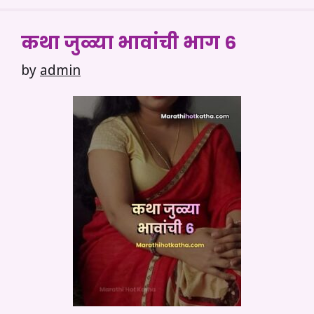
कथा जुळ्या भावांची भाग ६
by
admin