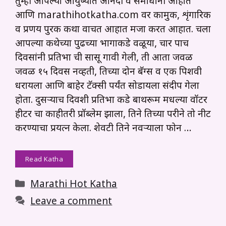
तुम्ही आपल्या आयुष्यात आनंदी व समाधानी आहात
आणि marathihotkatha.com वर कामुक, शृंगारिक
व प्रणय पुरक कथा वाचत आहात मजा करत आहात. चला
आपल्या कथेच्या पुढच्या भागाकडे वळूया, चार पाच
दिवसांनी प्रतिभा ची सासू गावी गेली, ती आता जवळ
जवळ १५ दिवस नव्हती, तिच्या दोन बॅग्स व एक पिशवी
धरायला आणि बाहेर टॅक्सी पर्यंत सोडायला संदीप गेला
होता. दुसऱ्याच दिवशी प्रतिभा कडे बाथरूम मधल्या वॉटर
हीटर चा काहीतरी प्रॉब्लेम झाला, तिने तिच्या परीने तो नीट
करण्याचा प्रयत्न केला. शेवटी तिने नवऱ्याला फोन …
Read Katha
Categories
Marathi Hot Katha
Leave a comment