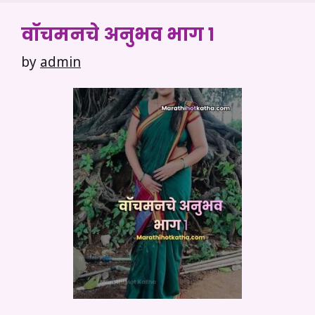
वॉचमनचे अनुभव भाग १
by
admin