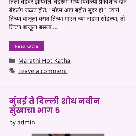
तिला बेडवर झोपवले. बेडरूम मध्ये पिवळ्या प्रकाशाचे दोन
बेडलँप जळत होते. “मॅडम आप बहोत सुंदर हो” त्याने
तिच्या बाजूला बसत तिच्या गाउन च्या नाड्या सोडल्या, तो
तिच्या बाजूला बसला …
Read Katha
Categories
Marathi Hot Katha
Leave a comment
मुंबई ते दिल्ली शोध नवीन
सुखाचा भाग ५
by
admin