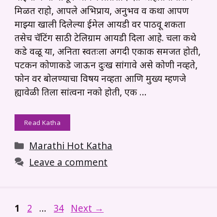
मिळत राहो, आपले अभिप्राय, अनुभव व कथा आपण
माझ्या खाली दिलेल्या ईमेल आयडी वर पाठवू शकता
तसेच चॅटिंग साठी टेलिग्राम आयडी दिला आहे. चला कथे
कडे वळू या, अनिता स्वतःला अगदी एकाकी समजत होती,
पटकन कोणाकडे जाऊन दुःख सांगावे असे कोणी नव्हते,
फोन वर बोलण्याचा विषय नव्हता आणि मुख्य म्हणजे
ह्यावेळी तिला सांत्वना नको होती, एक …
Read Katha
Categories
Marathi Hot Katha
Leave a comment
Page
Page
Page
1
2
…
34
Next
→