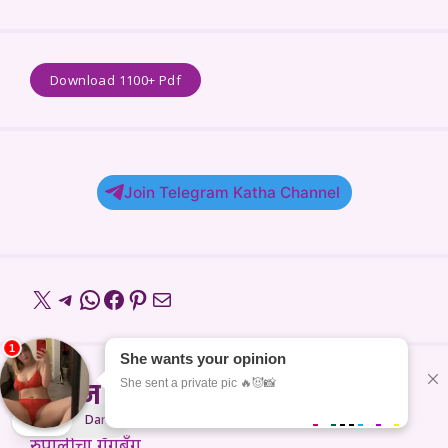
Download 1100+ Pdf
Join Telegram Katha Channel
X
Telegram
WhatsApp
Facebook
Pinterest
Mail
नवीन कथा
Light
Dark
रुपालीचा गँगबँग