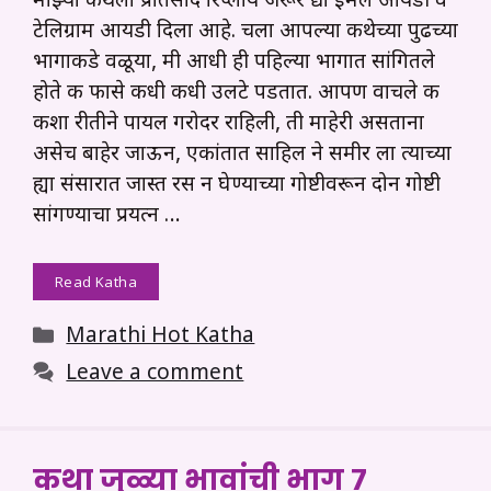
माझ्या कथेला प्रतिसाद रिप्लाय जरूर द्या इमेल आयडी व
टेलिग्राम आयडी दिला आहे. चला आपल्या कथेच्या पुढच्या
भागाकडे वळूया, मी आधी ही पहिल्या भागात सांगितले
होते की फासे कधी कधी उलटे पडतात. आपण वाचले की
कशा रीतीने पायल गरोदर राहिली, ती माहेरी असताना
असेच बाहेर जाऊन, एकांतात साहिल ने समीर ला त्याच्या
ह्या संसारात जास्त रस न घेण्याच्या गोष्टीवरून दोन गोष्टी
सांगण्याचा प्रयत्न …
Read Katha
Categories
Marathi Hot Katha
Leave a comment
कथा जुळ्या भावांची भाग ७