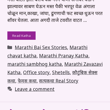
मस्त वाटत होत. बराच वेळ गरम पाणी अंगावर घेऊन
झाल्यावर साबण घेऊन मस्त पैकी भरपूर वेळ अंगाला
चोळून मान,काखा, जांघा, ढुंगणाची फट स्वच्छ धुऊन परत
शॉवर घेतला. आता अगदी ताजे टववीत वाटत …
Read Katha
Categories
Marathi Bai Sex Stories
,
Marathi
chavat katha
,
Marathi Pranay Katha
,
marathi sambhog katha
,
Marathi Zavazavi
Katha
,
Office story
,
Shetells
,
कौटुंबिक सेक्स
कथा
,
फेमस कथा
,
सत्यकथा Real Story
Leave a comment