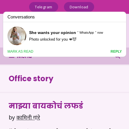
Skip
Telegram
Download
to
content
Marathi Hot Katha
लोकप्रिय आणि नवनवीन कथा संग्रह
Menu
Office story
माझ्या बायकोचं लफडं
by
कामिनी शृंगारे