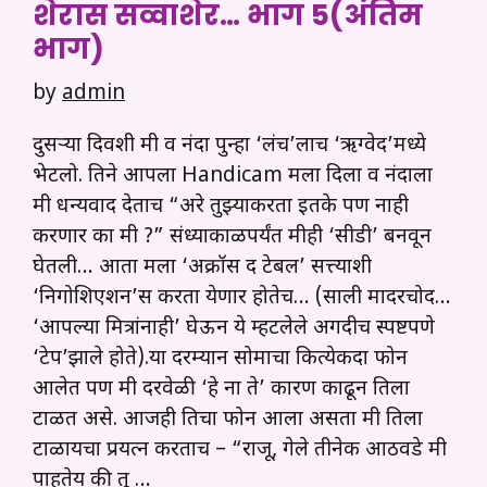
शेरास सव्वाशेर… भाग 5(अंतिम
भाग)
by
admin
दुसऱ्या दिवशी मी व नंदा पुन्हा ‘लंच’लाच ‘ऋग्वेद’मध्ये
भेटलो. तिने आपला Handicam मला दिला व नंदाला
मी धन्यवाद देताच “अरे तुझ्याकरता इतके पण नाही
करणार का मी ?” संध्याकाळपर्यंत मीही ‘सीडी’ बनवून
घेतली… आता मला ‘अक्रॉस द टेबल’ सत्त्याशी
‘निगोशिएशन’स करता येणार होतेच… (साली मादरचोद…
‘आपल्या मित्रांनाही’ घेऊन ये म्हटलेले अगदीच स्पष्टपणे
‘टेप’झाले होते).या दरम्यान सोमाचा कित्येकदा फोन
आलेत पण मी दरवेळी ‘हे ना ते’ कारण काढून तिला
टाळत असे. आजही तिचा फोन आला असता मी तिला
टाळायचा प्रयत्न करताच – “राजू, गेले तीनेक आठवडे मी
पाहतेय की तू …