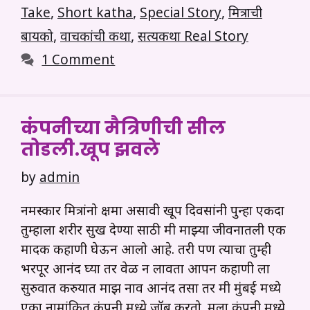
Take
,
Short katha
,
Special Story
,
मित्राची
बायको
,
वाचकांची कथा
,
सत्यकथा Real Story
1 Comment
कंपनीच्या मैत्रिणीची सील
तोडली.खूप झवले
by
admin
नमस्कार मित्रांनो क्षमा असावी खूप दिवसांनी पुन्हा एकदा
तुम्हाला शरीर सुख देण्या साठी मी माझ्या जीवनातली एक
मादक कहाणी घेऊन आलो आहे. तरी पण त्याचा तुम्ही
भरपूर आनंद घ्या तर वेळ न लावता आपन कहाणी ला
सुरुवात करुयात माझ नाव आनंद तसा तर मी मुंबई मध्ये
एका नामांकित कंपनी मध्ये जॉब करतो. मला कंपनी मध्ये