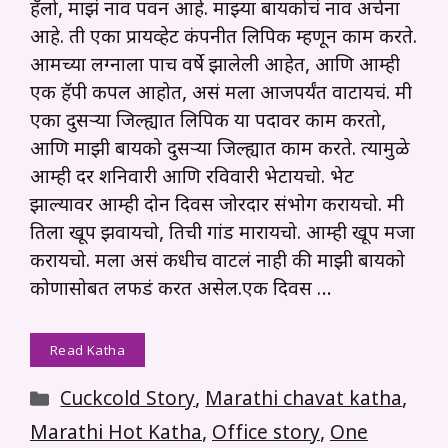
हॅलो, माझं नाव पवन आहे. माझ्या बायकोचं नाव अर्चना
आहे. ती एका प्रायव्हेट कंपनीत लिपिक म्हणून काम करते.
आमच्या लग्नाला पाच वर्षे झालेली आहेत, आणि आम्ही
एक हॅपी कपल आहोत, असं मला आजपर्यंत वाटायचं. मी
एका दुसऱ्या जिल्ह्यात लिपिक या पदावर काम करतो,
आणि माझी बायको दुसऱ्या जिल्ह्यात काम करते. त्यामुळे
आम्ही दर शनिवारी आणि रविवारी भेटायचो. भेट
झाल्यावर आम्ही दोन दिवस जोरदार संभोग करायचो. मी
तिला खूप झवायचो, तिची गांड मारायचो. आम्ही खूप मजा
करायचो. मला असं कधीच वाटलं नाही की माझी बायको
कोणासोबत लफडं करत असेल.एक दिवस …
Read Katha
Categories
Cuckcold Story
,
Marathi chavat katha
,
Marathi Hot Katha
,
Office story
,
One