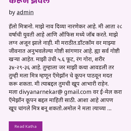
करून झवले
by
admin
हॅलो मित्रानो. माझे नाव दिव्या नारणेकर आहे. मी आता २८
वर्षाची युवती आहे आणि ऑफिस मध्ये जॉब करते. माझे
लग्न अजून झाले नाही. मी मराठीत.डॉटकॉम वर माझ्या
जीवनात अनुभवलेल्या गोष्टी सांगणार आहे. ह्या सर्व गोष्टी
खऱ्या आहेत. माझी उंची ५.६ फूट, रंग गोरा, शरीर
३४-२९-३६ आहे. तुम्हाला जर माझी कथा आवडली तर
तुम्ही मला मित्र म्हणून ऍमेझॉन चे कूपन पाठवून मदत
करू शकता. मी त्याबद्दल तुमची खूप आभारी राहेन.
मला divyanarnekar@ gmail.com वर ई-मेल करा
ऍमेझॉन कूपन बद्दल माहिती साठी. आशा आहे आपण
खूप चांगले मित्र बनू शकतो.अमोल ने मला त्याच्या …
Read Katha