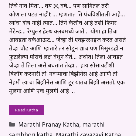
तिचे नाव मिता… वय ३६ वर्ष… पण सांगितल तरी
कोणाला पटत नाहीt … म्हणतात ति पंचविशीतली आहे…
त्यांचा दोष नाही त्यात… तिने केलीच आहे तशी फिगर
मेंटेन्ड… रेग्युलर हेल्थ क्लबमध्ये जाते… योगा हा तिचा
आवडता वर्कआऊट… जेव्हा ती एक्झरसाईज करत असते
तेव्हा प्रौढ आणि म्हातारे तर सोडून द्याच पण मिसुरडही न
फुटलेल्या पोरांचे लक्ष वेधून घेते… अर्थात! तिला आवडत
जेव्हा ते तिला असे बघतात तेव्हा… हाय सोसायटीशी
बिलाँग करनारी ती. नवऱ्याचा बिझीनेस आहे आणि तो
नेहमी त्याचा बिझीनेस आणि टूर यातच बिझी असतो. एक
मुलगा आणि एक मुलगी आहे …
Read Katha
Categories
Marathi Pranay Katha
,
marathi
sambhog katha
,
Marathi Zavazavi Katha
,