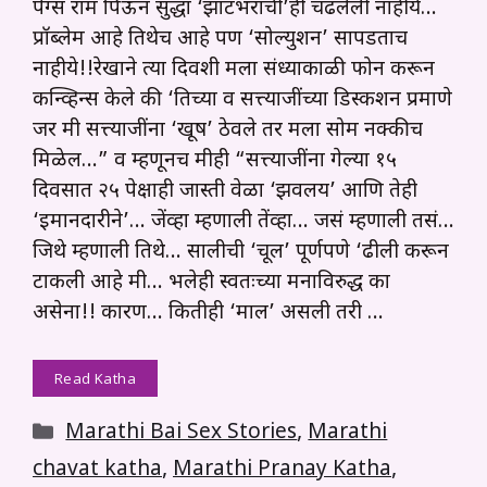
पेग्स राम पिऊन सुद्धा ‘झाटभराची’ही चढलेली नाहीये…
प्रॉब्लेम आहे तिथेच आहे पण ‘सोल्युशन’ सापडताच
नाहीये!!रेखाने त्या दिवशी मला संध्याकाळी फोन करून
कन्व्हिन्स केले की ‘तिच्या व सत्त्याजींच्या डिस्कशन प्रमाणे
जर मी सत्त्याजींना ‘खूष’ ठेवले तर मला सोम नक्कीच
मिळेल…” व म्हणूनच मीही “सत्त्याजींना गेल्या १५
दिवसात २५ पेक्षाही जास्ती वेळा ‘झवलय’ आणि तेही
‘इमानदारीने’… जेंव्हा म्हणाली तेंव्हा… जसं म्हणाली तसं…
जिथे म्हणाली तिथे… सालीची ‘चूल’ पूर्णपणे ‘ढीली करून
टाकली आहे मी… भलेही स्वतःच्या मनाविरुद्ध का
असेना!! कारण… कितीही ‘माल’ असली तरी …
Read Katha
Categories
Marathi Bai Sex Stories
,
Marathi
chavat katha
,
Marathi Pranay Katha
,