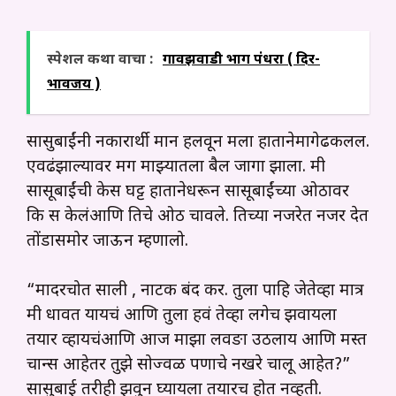
स्पेशल कथा वाचा :
गावझवाडी भाग पंधरा ( दिर-
भावजय )
सासुबाईंनी नकारार्थी मान हलवून मला हातानेमागेढकलल.
एवढंझाल्यावर मग माझ्यातला बैल जागा झाला. मी
सासूबाईंची केस घट्ट हातानेधरून सासूबाईंच्या ओठावर
कि स केलंआणि तिचे ओठ चावले. तिच्या नजरेत नजर देत
तोंडासमोर जाऊन म्हणालो.
“मादरचोत साली , नाटक बंद कर. तुला पाहि जेतेव्हा मात्र
मी धावत यायचं आणि तुला हवं तेव्हा लगेच झवायला
तयार व्हायचंआणि आज माझा लवङा उठलाय आणि मस्त
चान्स आहेतर तुझे सोज्वळ पणाचे नखरे चालू आहेत?”
सासुबाई तरीही झवुन घ्यायला तयारच होत नव्हती.