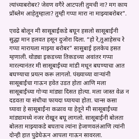
त्यांच्याबरोबर? जेवण वगैरे आटपली तुमची ना? मग काय
प्रॉब्लेम आहेतुम्हाला? तुम्ही गप्पा मारा ना माझ्याबरोबर”.
एवढे बोलून मी सासूबाईंकडे बघून हसलो सासूबाईंनी
सुद्धा मान हलवत हसून दुजोरा दिला. “हो रे,तुआहेसच रे
गप्पा मारायला माझ्या बरोबर” सासुबाई हलकेच हसत
म्हणाली. थोड्या इकडच्या तिकडच्या अवांतर गप्पा
मारल्यानंतर मी सासूबाईंच्या मांडी मधून बघण्याचा आत
बघण्याचा प्रयत्न करू लागलो. पंख्याच्या वाऱ्यांनी
सासूबाईंचा गाऊन हवेत उडत होता आणि मला
सासूबाईंच्या गोऱ्या मांड्या दिसत होत्या. मला जास्त वेळ न
दडवता या संधीचा फायदा घ्यायचा होता. चान्स कसा
घ्यावा हे सासूबाईंना कळाव या हेतूने मी सासूबाईंच्या
मांड्यामध्ये नजर रोखून बघू लागलो. सासूबाईंनी बोलता
बोलता माझ्याकडे बघताच त्यांना हेजाणवलंआणि त्यांनी
दोन्ही हात पुढेघेऊन आपला गाऊन सावरला.