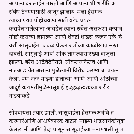
आपल्यावर लाईन मारतो आणि आपल्याशी शारीरि क
संबंध ठेवण्यासाठी आतुर झालाय. मला हेसगळं
त्यांच्यापर्यंत पोहोचवण्यासाठी बरेच प्रयत्न
करावेलागलेत्यांना आवडेल त्यांना रुचेल असंअशा बऱ्याच
गोष्टी कराव्या लागल्या आणि शेवटी धाडस करून एके दि
वशी सासूबाईंना जवळ घेऊन रात्रीच्या काळोखात मस्त
दाबली. सासूबाई आधी शॉक लागल्यासारख्या बाजूला
झाल्या. बरेच आढेवेढेघेतले, लोकलज्जेस्तव आणि
नातंआड येत असल्यामुळेत्यांनी विरोध करण्याचा प्रयत्न
केला. पण नंतर माझ्या हाताच्या आणि आणि ओठांच्या
जादुई करामतीमुळेसासूबाई हळूहळूस्वतःच्या शरीर
माझ्याकडे
सोपवायला तयार झाली. सासुबाईंना हेसगळंअचंबि त
करणारंआणि आश्चर्यकारक वाटलं. माझ्या धाडसाचंकौतुक
केलंत्यांनी आणि तेव्हापासून सासूबाईंच्या मनामधली सुप्त