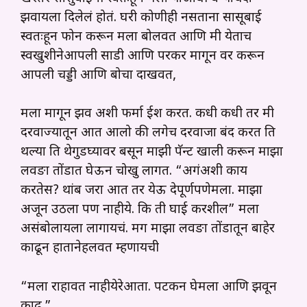
झवायला दिलेलं होतं. घरी कोणीही नसताना सासूबाई
स्वतःहून फोन करून मला बोलवत आणि मी येताच
स्वखुशीनेआपली साडी आणि परकर मागून वर करून
आपली चड्डी आणि बोचा दाखवत,
मला मागून झव अशी फर्मा ईश करत. कधी कधी तर मी
दरवाज्यातून आत आलो की लगेच दरवाजा बंद करत ति
थल्या ति थेगुडघ्यावर बसून माझी पॅन्ट खाली करून माझा
लवङा तोंडात घेऊन चोखु लागत. “अगंअशी काय
करतेस? थांब जरा आत तर येऊ देपूर्णपणेमला. माझा
अजून उठला पण नाहीये. कि ती घाई करशील” मला
असंबोलायला लागायचं. मग माझा लवङा तोंडातून बाहेर
काढून हातानेहलवत म्हणायची
“मला राहावत नाहीयेरेआता. पटकन घेमला आणि झवून
काढ.”