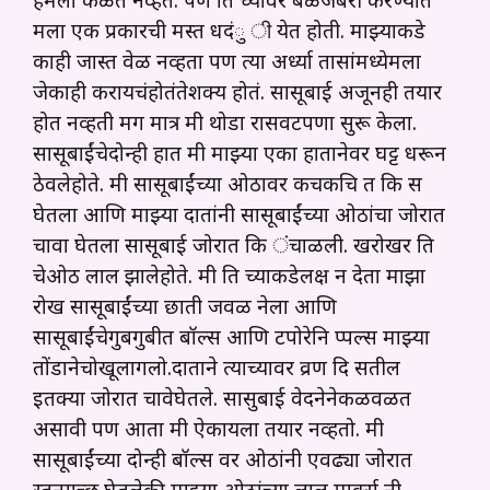
हेमला कळत नव्हतं. पण ति च्यावर बळजबरी करण्यात
मला एक प्रकारची मस्त धदंु ी येत होती. माझ्याकडे
काही जास्त वेळ नव्हता पण त्या अर्ध्या तासांमध्येमला
जेकाही करायचंहोतंतेशक्य होतं. सासूबाई अजूनही तयार
होत नव्हती मग मात्र मी थोडा रासवटपणा सुरू केला.
सासूबाईंचेदोन्ही हात मी माझ्या एका हातानेवर घट्ट धरून
ठेवलेहोते. मी सासूबाईंच्या ओठावर कचकचि त कि स
घेतला आणि माझ्या दातांनी सासूबाईंच्या ओठांचा जोरात
चावा घेतला सासूबाई जोरात कि ंचाळली. खरोखर ति
चेओठ लाल झालेहोते. मी ति च्याकडेलक्ष न देता माझा
रोख सासूबाईंच्या छाती जवळ नेला आणि
सासूबाईंचेगुबगुबीत बॉल्स आणि टपोरेनि प्पल्स माझ्या
तोंडानेचोखूलागलो.दाताने त्याच्यावर व्रण दि सतील
इतक्या जोरात चावेघेतले. सासुबाई वेदनेनेकळवळत
असावी पण आता मी ऐकायला तयार नव्हतो. मी
सासूबाईंच्या दोन्ही बॉल्स वर ओठांनी एवढ्या जोरात