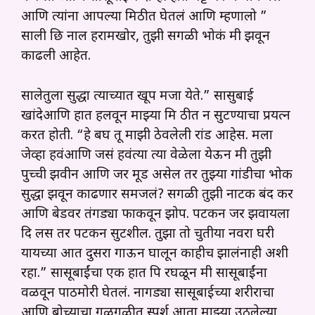
आणि त्यांना आपल्या मिठीत घेतलं आणि म्हणालो ”
साली छि नाल हरामखोर, तुझी सगळी भोकं मी झवून
काढली आहेत.
सालेतुला सुद्धा त्याच्यात खूप मजा येते.” सासुबाई
खांदेआणि हात हलवून माझ्या मि ठीत न सुटण्याचा प्रयत्न
करत होती. “हे बघ तू माझी ठेवलेली रांड आहेस. मला
जेव्हा हवंआणि जसं हवंत्या त्या वेळेला येऊन मी तुझी
पुच्ची झवीन आणि जर मूड असेल तर तुझ्या गांडीचा भोक
सुद्धा झवून काढणार समजलं? सगळी तुझी नाटक बंद कर
आणि बेडवर तंगड्या फाकवून झोप. पटकन जर झवायला
दि लस तर पटकन सुटशील. तुझा तो चुतीया नवरा घरी
यायच्या आत दुसरा गाऊन घालून काहीच झालंनाही अशी
रहा.” सासूबाईंचा एक हात पि रघळून मी सासूबाईंना
वळवून पाठमोरी घेतलं. नागड्या सासूबाईच्या शरीराचा
आणि बोच्याचा गुळगुळीत स्पर्श आता माझ्या उठलेल्या