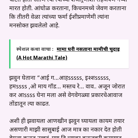
चाटत होतो आणि त्या त्यांच्या शेजाऱ्रणीशी सहजपणे गप्पा
मारत होती. आंघोळ करताना, किचनमध्ये जेवण करताना
कि तीतरी वेळा त्यांच्या फर्मा ईशीप्रमाणेमी त्यांना
मनसोक्त झवलेलो आहे.
स्पेशल कथा वाचा :
मामा घरी नसताना मामीची चुदाई
(A Hot Marathi Tale)
झवुन घेताना “आई ग…आहsssss, इश्शsssss,
हमssss ,ओ माय गॉड… मस्तच रे… वाव.. अजून जोरात
कर आssss घेना मला असे वेगवेगळ्या प्रकारचेआवाज
तोंडातून त्या काढत.
अशी ही झवायला आणखीन झवुन घ्यायला कायम तयार
असणारी माझी सासुबाई आज मात्र का नकार देत होती