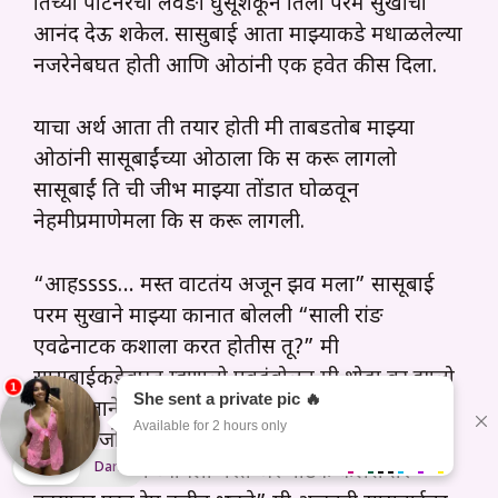
तिच्या पार्टनरचा लवङा घुसूशकून तिला परम सुखाचा
आनंद देऊ शकेल. सासुबाई आता माझ्याकडे मधाळलेल्या
नजरेनेबघत होती आणि ओठांनी एक हवेत कीस दिला.
याचा अर्थ आता ती तयार होती मी ताबडतोब माझ्या
ओठांनी सासूबाईंच्या ओठाला कि स करू लागलो
सासूबाईं ति ची जीभ माझ्या तोंडात घोळवून
नेहमीप्रमाणेमला कि स करू लागली.
“आहssss… मस्त वाटतंय अजून झव मला” सासूबाई
परम सुखाने माझ्या कानात बोलली “साली रांङ
एवढेनाटक कशाला करत होतीस तू?” मी
सासूबाईकडेबघत म्हणालो एवढंबोलून मी थोडा वर झालो
एका हाताने सासूबाईंचा गळा पकडला आणि माझ्या
स्ट्रोकचा जोर आणि स्पीड वाढवत म्हणालो “साली
मादरचोत झवुन घ्यायला परत जर नाटक केलंस तर
Light
Dark