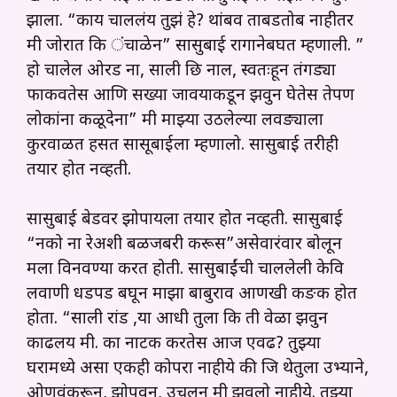
झाला. “काय चाललंय तुझं हे? थांबव ताबडतोब नाहीतर
मी जोरात कि ंचाळेन” सासुबाई रागानेबघत म्हणाली. ”
हो चालेल ओरड ना, साली छि नाल, स्वतःहून तंगड्या
फाकवतेस आणि सख्या जावयाकडून झवुन घेतेस तेपण
लोकांना कळूदेना” मी माझ्या उठलेल्या लवङ्याला
कुरवाळत हसत सासूबाईला म्हणालो. सासुबाई तरीही
तयार होत नव्हती.
सासुबाई बेडवर झोपायला तयार होत नव्हती. सासुबाई
“नको ना रेअशी बळजबरी करूस”असेवारंवार बोलून
मला विनवण्या करत होती. सासुबाईंची चाललेली केवि
लवाणी धडपड बघून माझा बाबुराव आणखी कङक होत
होता. “साली रांड ,या आधी तुला कि ती वेळा झवुन
काढलय मी. का नाटक करतेस आज एवढ? तुझ्या
घरामध्ये असा एकही कोपरा नाहीये की जि थेतुला उभ्याने,
ओणवंकरून, झोपवून, उचलून मी झवलो नाहीये. तुझ्या