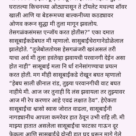
घरातल्या किचनच्या ओट्यापासून ते टॉयलेट मधल्या शॉवर
खाली आणि या बेडरूमच्या बाल्कनीच्या कठड्यावर
ओणव करून सुद्धा मी तुला मागून झवलोय.
तेसगळंकसंमस्त एन्जॉय करत होतीस?” एका दमात
सासूबाईंकडेबघत मी म्हणालो. सासुबाईंचेरागानेडोळेलाल
झालेहोते. “तुजेबोलतोयस हेसगळंजरी खरंअसलं तरी
याचा अर्थ मी तुला हवंतेव्हा झवायची परवानगी देईन असा
होत नाही” सासूबाई मला नि र्धा रानेसांगण्याचा प्रयत्न
करत होती. मग मीही सासूबाईंकडे रोखून बघत म्हणालो
“हेबघ साली छीनाल रांड, तुझ्या परवानगीची वाट बघत
नाहीये मी. आज जर तुनाही दि लंस झवायला तर तुझ्यावर
आज मी रेप करणार आहे एवढं लक्षात ठेव”. हेऐकता
सासूबाईंचा श्वासो स्वास जोरात वाढला, सासूबाईंनी
नागड्यानीच आपला कमरेवर हात ठेवून उभी राहि ली. मी
माझ्या हातात असलेला सासूबाईंचा फाटका गाऊन दूर
फेकला आणि सासूबाईंचे दोन्ही हात घट्ट धरून मागे गेले