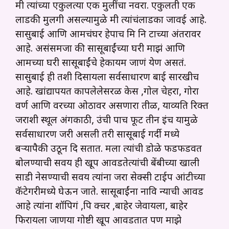
मी त्यांच्या एकुलत्या एक मुलींचा नवरा. एकुलती एक
लाडकी मुलगी असल्यामुळे मी त्यांचंलाडका जावई आहे.
सासुबाई आणि आमचंघर हेपाच मि नि टाच्या अंतरावर
आहे. असंसमजा की सासूबाईंच्या घरी माझं आणि
आमच्या घरी सासूबाईंचे हेकायम जाणं येण असतं.
सासुबाई ही तशी दिसायला सर्वसाधारण बाई सारखीच
आहे. खांद्यापर्यंत कापलेलेसरळ केस ,गोल चेहरा, गोरा
वर्ण आणि वरच्या ओठावर असणारा तीळ, याव्यति रिक्त
जराशी स्थूल अंगकाठी, उंची पाच फूट तीन इंच यामुळे
सर्वसाधारण जरी असली तरी सासूबाई गर्दी मध्ये
बऱ्यापैकी उठून दि सतात. मला त्यांची डोळे फडफडवत
बोलण्याची सवय ही खूप आवडतेत्यांची बेंबीच्या खाली
साडी नेसण्याची सवय त्यांना जरा सेक्सी टाईप आंटीच्या
कॅटेगरीमध्ये घेऊन जाते. सासूबाईंना नावि न्याची आवड
आहे त्यांना शॉपिगं ,पि क्चर ,बाहेर जेवायला, बाहेर
फिरायला जाणया गोष्टी खूप आवडतात पण माझे