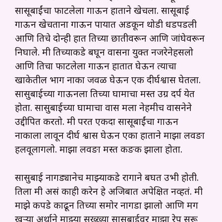
सासूबाईंचा फाटलेला गाऊन हाताने खेचला. सासूबाई
गाऊन खेचताना गाऊन पायात अडकून थोडी धडपडली
आणि तिचे दोन्ही हात तिच्या छातीवरून आणि जांघेवरून
निघाले. मी तिच्याकडे बघून वासना युक्त नजरेनेहसलो
आणि तिचा फाटलेला गाऊन हातात घेऊन त्याचा
खाकेतील भाग नाका जवळ घेऊन एक दीर्घश्वास घेतला.
सासुबाईच्या गाऊनला तिच्या घामाचा मस्त उग्र दर्प येत
होता. सासुबाईच्या घामाचा वास मला नेहमीच वासनेने
उद्दीपित करतो. मी परत एकदा सासूबाईंचा गाऊन
नाकाला लावून दीर्घ श्वास घेऊन एका हाताने माझा लवङा
हलवूलागलो. माझा लवङा मस्त कङक झाला होता.
सासुबाई नागड्यानेच माझ्याकडे रागाने बघत उभी होती.
तिला मी असं काही करेन हे अजिबात अपेक्षित नव्हतं. मी
माझे कपडे काढून तिच्या समोर नागडा झालो आणि मग
खऱ्या अर्थाने माझ्या सख्ख्या सासुबाईवर माझा रेप सुरू