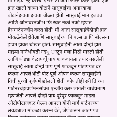
मी माझ्या स्ट्रोक्सची इंटेंसि टी कमी जास्त करत होतो. एक
हात खाली करून बोटाने सासूबाईंचा अनारदाणा
बोटानेझवता झवता चोळत होतो. सासुबाई मान हलवत
आणि ओठावरनंजीभ फि रवत नको नको म्हणत
हेसगळंएन्जॉय करत होती. मी आता सासूबाईंचेदोन्ही हात
मोकळेकेलेहोतेआणि सासूबाईंच्या नि पल्स आणि बॉल्सना
झवत झवत चोखत होतो. सासूबाईंनी आता दोन्ही हात
माझ्या मानेभोवती गडंु ाळून मला मिठी मारली होती
आणि थोड्या वेळापर्वीू पाय फाकवायला तयार नसलेली
सासूबाई आता दोन्ही पाय पूर्ण फाकवून पोटापर्यंत वर
करून आपलंओटी पोट पूर्ण ओपन करून सासूबाईंनी
तिची पुच्ची पूर्णपणेखोलली होती. कोणतीही स्त्री ति च्या
पार्टनरचंझवणंमनसोक्त एन्जॉय करू लागली याचंप्रमाण
म्हणजेती आपले दोन्ही पाय पुरेपूर फाकवून मांड्या
ओटीपोटाजवळ घेऊन आपला योनी मार्ग पार्टनरच्या
लवङ्याला मोकळा करून देते, जेणेकरून आतपर्यंत