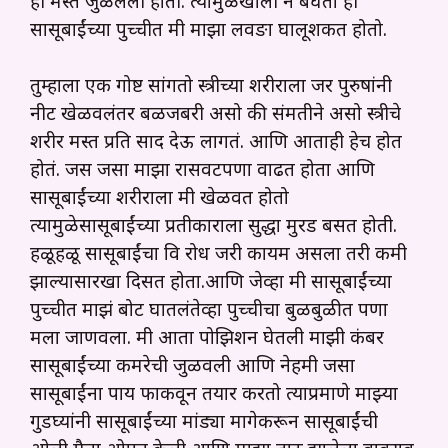
ही मस्त जुळलेली होती. त्यामुळेखाली न बघता ही
सासूबाईंच्या पुच्चीत मी माझा लवङा घालूशकत होतो.
तुम्हाला एक गोष्ट सांगतो स्त्रीच्या शरीराला जर पुरुषांनी
नीट खेळवलंतर बळजबरी असो की संमतीने असो स्त्रीचे
शरीर मस्त प्रति साद देऊ लागतं. आणि आताही हेच होत
होतं. जस जसा माझा रासवटपणा वाढत होता आणि
सासूबाईंच्या शरीराला मी खेळवत होतो
त्यामुळेसासूबाईंच्या प्रतीकाराला सुद्धा मुरड बसत होती.
हळूहळू सासूबाईंचा वि रोध जरी कायम असला तरी कमी
झाल्यासारखा दिसत होता.आणि जेव्हा मी सासूबाईंच्या
पुच्चीत माझं बोट घातलंतेव्हा पुच्चीचा बुळबुळीत पणा
मला जाणवला. मी आता पोझिशन घेतली माझी कंबर
सासूबाईंच्या कमरेची जुळवली आणि नेहमी जसा
सासूबाईंना पाय फाकवून तयार करतो त्याप्रमाणे माझ्या
गुडघ्यांनी सासूबाईंच्या मांड्या मागेकरून सासूबाईंची