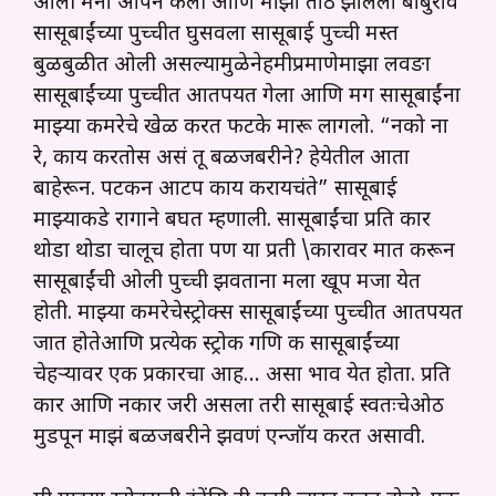
ओली मैना ओपन केली आणि माझा ताठ झालेला बाबुराव
सासूबाईंच्या पुच्चीत घुसवला सासूबाई पुच्ची मस्त
बुळबुळीत ओली असल्यामुळेनेहमीप्रमाणेमाझा लवङा
सासूबाईंच्या पुच्चीत आतपर्यंत गेला आणि मग सासूबाईंना
माझ्या कमरेचे खेळ करत फटके मारू लागलो. “नको ना
रे, काय करतोस असं तू बळजबरीने? हेयेतील आता
बाहेरून. पटकन आटप काय करायचंते” सासूबाई
माझ्याकडे रागाने बघत म्हणाली. सासूबाईंचा प्रति कार
थोडा थोडा चालूच होता पण या प्रती \कारावर मात करून
सासूबाईंची ओली पुच्ची झवताना मला खूप मजा येत
होती. माझ्या कमरेचेस्ट्रोक्स सासूबाईंच्या पुच्चीत आतपर्यंत
जात होतेआणि प्रत्येक स्ट्रोक गणि क सासूबाईंच्या
चेहऱ्यावर एक प्रकारचा आह… असा भाव येत होता. प्रति
कार आणि नकार जरी असला तरी सासूबाई स्वतःचेओठ
मुडपून माझं बळजबरीने झवणं एन्जॉय करत असावी.