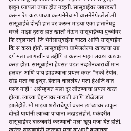
झवुन घ्यायला तयार होत नव्हती. सासूबाईंवर जबरदस्ती
करून रेप करण्याच्या कल्पनेनेच मी वासनेनेपेटलेलो.मी
सासूबाईंचे दोन्ही हात वर करून माझ्या एका हातानेघट्ट
धरले. माझा दुसरा हात खाली नेऊन सासूबाईंच्या पुच्चीवर
फि रवूलागलो. जि भेनेसासूबाईंना चाटत आणि सासूबाईंना
कि स करत होतो. सासूबाईंच्या घामेजलेल्या खाकांचा उग्र
दर्प मला आणखीनच उद्दीपि त करून माझा लवङा कङक
करत होता. सासूबाईंना हेपसंत पडत नव्हतेनकारार्थी मान
हलवत आणि पाय झाडण्याचा प्रयत्न करत “नको रेथांब,
सोड मला जा इथून. हेकाय चाललंय? मला हेअजि बात
पसंद नाही” असेम्हणत मला दूर लोटण्याचा प्रयत्न करत
होत्या. त्यांच्या चेहऱ्यावर नाराजी आणि डोळेलाल
झालेहोते. मी माझ्या शरीराचेपूर्ण वजन त्यांच्यावर टाकून
दोन्ही पायांनी त्यांच्या पायांना जखडलंहोतं. एकंदरीत
सासूबाईंवर बळजबरी करण्याची मला खूप मजा येत होती.
खरंतर सासुबाईनी स्वतःहून मला याआधी बऱ्याचदा