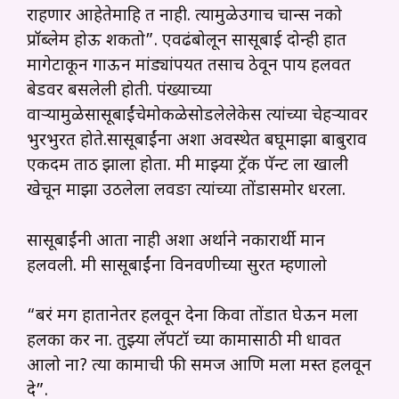
राहणार आहेतेमाहि त नाही. त्यामुळेउगाच चान्स नको
प्रॉब्लेम होऊ शकतो”. एवढंबोलून सासूबाई दोन्ही हात
मागेटाकून गाऊन मांड्यांपर्यंत तसाच ठेवून पाय हलवत
बेडवर बसलेली होती. पंख्याच्या
वाऱ्यामुळेसासूबाईंचेमोकळेसोडलेलेकेस त्यांच्या चेहऱ्यावर
भुरभुरत होते.सासूबाईंना अशा अवस्थेत बघूमाझा बाबुराव
एकदम ताठ झाला होता. मी माझ्या ट्रॅक पॅन्ट ला खाली
खेचून माझा उठलेला लवङा त्यांच्या तोंडासमोर धरला.
सासूबाईंनी आता नाही अशा अर्थाने नकारार्थी मान
हलवली. मी सासूबाईंना विनवणीच्या सुरत म्हणालो
“बरं मग हातानेतर हलवून देना किवा तोंडात घेऊन मला
हलका कर ना. तुझ्या लॅपटॉ च्या कामासाठी मी धावत
आलो ना? त्या कामाची फी समज आणि मला मस्त हलवून
दे”.