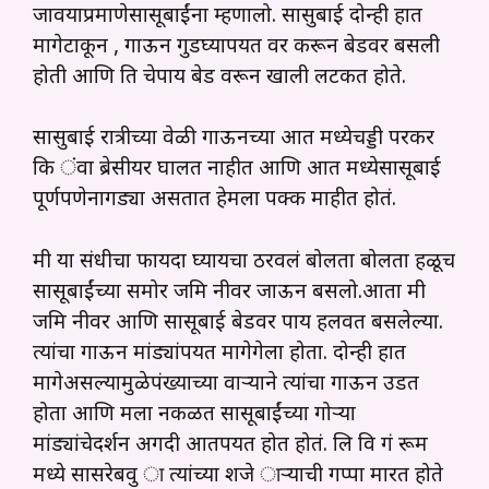
जावयाप्रमाणेसासूबाईंना म्हणालो. सासुबाई दोन्ही हात
मागेटाकून , गाऊन गुडघ्यापर्यंत वर करून बेडवर बसली
होती आणि ति चेपाय बेड वरून खाली लटकत होते.
सासुबाई रात्रीच्या वेळी गाऊनच्या आत मध्येचड्डी परकर
कि ंवा ब्रेसीयर घालत नाहीत आणि आत मध्येसासूबाई
पूर्णपणेनागड्या असतात हेमला पक्क माहीत होतं.
मी या संधीचा फायदा घ्यायचा ठरवलं बोलता बोलता हळूच
सासूबाईंच्या समोर जमि नीवर जाऊन बसलो.आता मी
जमि नीवर आणि सासूबाई बेडवर पाय हलवत बसलेल्या.
त्यांचा गाऊन मांड्यांपर्यंत मागेगेला होता. दोन्ही हात
मागेअसल्यामुळेपंख्याच्या वाऱ्याने त्यांचा गाऊन उडत
होता आणि मला नकळत सासूबाईंच्या गोऱ्या
मांड्यांचेदर्शन अगदी आतपर्यंत होत होतं. लि वि गं रूम
मध्ये सासरेबवु ा त्यांच्या शजे ाऱ्याची गप्पा मारत होते