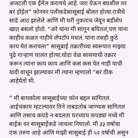
अर्जंटली एक ईमेल करायचे आहे. जरा येऊन बघशील तर
बरं होईल” फोनवर पलीकडेसासूबाई बोलत होत्या.रात्रीचे
साडे आठ झालेले आणि मी घरी नुकताच जेवून बडीशेप
खात बसलो होतो. “अरे यांना मी सांगून बघितलं,पण यांना
काहीच कळत नाहीये लॅपटॉप मधलं. यांना तसही कुठे
काय येतं करायला” सासूबाई तक्रारीच्या स्वरूपात माझ्या
पुढे गाऱ्हाण घालत होत्या.थोडा वेळ सासर्यांची तक्रार
करून त्यांना काय काय आणि कसं कसं येत नाही याची
यादी वाचून झाल्यावर मी त्यांना म्हणालो “बरं ठीक
आहेयेतो मी.
” मी बायकोला सासूबाईंच्या फोन बद्दल सांगितलं.
आईचंकाम म्हटल्यावर तिने ताबडतोब जाण्यास सांगितलं
आणि तसाच कपडे न बदलता घरच्याच कपड्यां मध्ये मी
बाईक वर सासूबाईंकडे जायला निघालो. मी ३३ वर्षाचा
एक तरुण आहे आणि माझी सासुबाई ही ५२ वर्षाची असुन