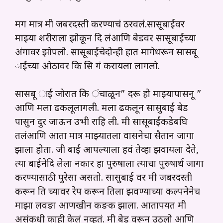
मग मात्र मी जबरदस्ती करण्याचं ठरवलं.सासूबाईंवर
माझ्या शरीराला झोकून दि लंआणि बेडवर सासूबाईंच्या
अंगावर झोपलो. सासूबाईंचेदोन्ही हात मागेधरून सासबू
ाईंच्या ओठावर कि सि गं करायला लागलो.
सासबू ाई जोरात कि ंचाळून” दरू हो माझ्यापासनू ”
आणि मला ढकलूलागली. मला ढकलून सासुबाई बेड
पासुन दुर जाऊन उभी राहि ली. मी सासूबाईंकडेबघि
तलंआणि आता मात्र माझ्यातला वासनेचा सैतान जागा
झाला होता. जी बाई आपल्याला हवं तेव्हा झवायला देते,
त्या बाईनेदि लेला नकार हा पुरुषाला त्याचा पुरुषार्थ जागा
करण्यासाठी पुरेसा असतो. सासुबाई वर मी जबरदस्ती
करून ति च्यावर रेप करून तिला झवण्याच्या कल्पनेनेच
माझा लवङा आणखीन कङक झाला. आतापर्यंत मी
असंकधी काही केलं नव्हतं. मी बेड वरून उठलो आणि