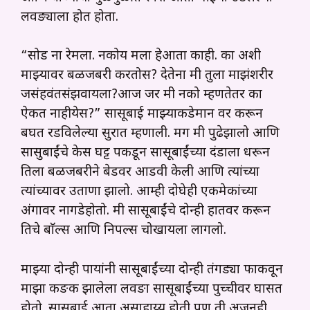
लवङ्याला होत होता.
“सोड ना रेमला. नकोय मला हेआता काही. का अशी
माझ्यावर बळजबरी करतोस? देतेना मी तुला माझंशरीर
जसंहवंतसंझवायला?आज जर मी नको म्हणतेतर का
ऐकत नाहीयेस?” सासूबाई माझ्याकडेमान वर करून
बघत रडविलेल्या सुरात म्हणाली. मग मी पुढेझालो आणि
सासुबाईंचे केस घट्ट पकडून सासूबाईंच्या दंडाला धरून
तिला बळजबरीने बेडवर आडवी केली आणि त्यांच्या
त्यांच्यावर उताणा झालो. आम्ही दोघेही एकमेकांच्या
अंगावर नागडेहोतो. मी सासूबाईंचे दोन्ही हातवर करून
तिचे बाॅल्स आणि निपल्स चोखायला लागलो.
माझ्या दोन्ही पायांनी सासूबाईंच्या दोन्ही तंगड्या फाकवून
माझा कङक झालेला लवङा सासूबाईंच्या पुच्चीवर घासत
होतो. सासुबाई आता असाहाय्य होती पण ती अजूनही