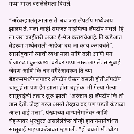
गप्पा मारत बसलेलेमला दिसले.
“अरेबरंझालंतूआलास ते. बघ जरा लॅपटॉप मध्येकाय
झालंय ते. मला काही समजत नाहीयेत्या लॅपटॉप मधलं. हि
ला जरा काहीतरी अर्जंट ई-मेल करायचेआहे. ति कडेआत
बेडरूम मध्येबसली आहेजा बघ जा काय करायचंते”.
सासरेबुवांनी त्यांची व्यथा मला सांगि तली आणि मग
शेजारच्या कुलकर्ण्यां बरोबर गप्पा मारू लागले. सासुबाई
जेवण आणि कि चन वगैरेआवरून ति च्या
बेडरूममध्येपलंगावर लॅपटॉप घेऊन बसली होती.लॅपटॉप
चालू होता पण हँग झाला होता बहुतेक. मी गेल्या गेल्या
सासूबाईंची तक्रार सुरू झाली “अरेकाय हा लॅपटॉप कि ती
त्रास देतो. जेव्हा गरज असते तेव्हाच बंद पण पडतो कंटाळा
आला बाई मला”. पंख्याच्या वाऱ्यानेमानेवर आणि
चेहऱ्यावर भुरभुरत असलेलेकेस दोन्ही हातानेमागेबांधत
सासूबाई माझ्याकडेबघत म्हणाली. “हो बघतो मी. थोडा