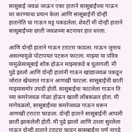
सासुबाई जवळ जाऊन एका हाताने सासूबाईंच्या गाऊन
वर करण्याचा प्रयत्न केला आणि सासूबाईंनी दोन्ही
हातानेति चा गाऊन घट्ट पकडलेला. शेवटी मी दोन्ही हाताने
सासूबाईंच्या छाती जवळच्या बटनावर हात धरला.
आणि दोन्ही हाताने गाऊन टराटरा फाडला. गाऊन जुनाच
असल्यामुळे पोटापर्यंत पटकन फाटला. माझ्या या पवित्र
यामुळेसासूबाई शॉक होऊन माझ्याकडे ब घूलागली. मी
पुढे झालो आणि दोन्ही हातांनी गाऊन खांद्याजवळ पकडून
जोरात खेचतात गाऊन आणखी फाटला. सासूबाईंची छाती
माझ्यासमोर उघडी होती. सासुबाईंचा फाटलेला गाऊन ति
च्या कमरेजवळ गोळा होऊन खाली लोंबकळत होता. मी
मागेवळलो, सासूबाईंच्या कमरेजवळ गाऊन धरून
आणखी टराटरा फाङला. दोन्ही हाताने सासूबाईंनी आपली
छाती झाकलेली होती. मी पुढे झालो आणि उरला सुरलेला
गाऊन दोन्ही हाताने टराटरा फाडून सासूबाईंना पूर्ण नागडे