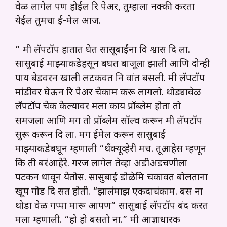
वेळ लागेल पण होईल रि पेअर, तुम्हाला नक्की करता
येईल तुमचा ई-मेल आज.
” मी लॅपटॉप हातात घेत सासूबाईंना वि श्वास दि ला.
सासुबाई माझ्याकडेहसून बघत बाजूला झाली आणि दोन्ही
पाय बेडवरन खाली लटकवत नि वांत बसली. मी लॅपटॉप
मांडीवर घेऊन रि पेअर चेकाम करू लागलो. थोड्यावेळ
लॅपटॉप चेक केल्यावर मला काय प्रॉब्लेम होता तो
समजला आणि मग तो प्रॉब्लेम सॉल्व करून मी लॅपटॉप
सुरू करून दि ला. मग ईमेल करून सासुबाई
माझ्याकडेबघून म्हणाली “थँक्यूव्हेरी मच. तूआहेस म्हणून
कि ती बरंआहेरे. गरज लागेल तेव्हा अडीअडचणीला
पटकन धावून येतोस. सासुबाई डोळेमि चकावत बोलताना
खूप गोड दि सत होती. “झालंमाझ एकदाचंकाम. बस ना
थोडा वेळ गप्पा मारू आपण” सासुबाई लॅपटॉप बंद करत
मला म्हणाली. “हो हो बसतो ना.” मी आज्ञाधारक