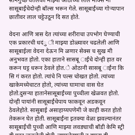
स्तनगुच्छ घेतलेकी माझ्या ओठांच्या लाल मार्क्स नी
सासूबाईंचेदोन्ही बॉल्स भरून गेले. सासूबाईंच्या गोऱ्यापान
छातीवर लाल चट्टेउठून दि सत होते.
वेदना आणि त्रास देत त्यांच्या शरीराचा उपभोग घेण्याची
एक प्रकारची धदंु ी माझ्या डोळ्यावर चढलेली आणि
सासूबाईला वेदना देऊन मि ळणार सेक्स च सुख मी
अनुभवत होतो. एका हाताने सासबू ाईंचे दोन्ही हात वर
करून घट्ट धरून ठेवले होत.े ओठानी सासबू ाईंना कि
सि गं करत होतो. त्यांचे नि पल्स चोखत होतो. त्यांच्या
खाकेमध्येचाटत होतो, त्यांच्या घामाचा वास घेत
होतो.दुसऱ्या हातानेसासूबाईंच्या पुच्चीला खेळवत होतो.
दोन्ही पायांनी सासूबाईंचेपाय फाकवून अडकवून
ठेवलेहोते. सासुबाई असाहाय्यपणेमी जे काही करत होतो
तेकरून घेत होती. सासूबाईंना इतक्या वेळा झवल्यानंतर
सासूबाईंची पुच्ची आणि माझ्या लवङ्याची बॉडी केमि स्ट्री