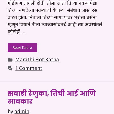
गोडीपण लागली होती. तीला आता तिच्या नवऱ्यापेक्षा
तिच्या नणंदेच्या नवऱ्याशी येणाऱ्या संबंधात जास्त रस
वाटत होता. निताला तिच्या सांगण्यावर भरोसा बसेना
म्हणून प्रियाने तीला त्याच्यासोबतचे काही त्या अवस्थेतले
फोटोही …
Read Katha
Categories
Marathi Hot Katha
1 Comment
झवाडी रेणुका, तिची आई आणि
सावकार
by
admin