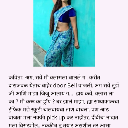
कविता: अग, सवे मी क्लासला चालले ग.. करीत
दाराजवळ येताच बाहेर door Bell वाजली. अग सवे तुझें
जी आणि माझा जिजू आलाय ग…. हाय कवे, क्लास ला
का ? मी करू का ड्रॉप ? बर झालं माझा, ह्या संध्याकाळचा
ट्रॅफिक मद्ये स्कूटी चालवायचा ताण वाचला. पण आठ
वाजता मला नक्की pick up कर नाहीतर. दीदीचा नादात
मला विसरशील.. नक्कीच तु तयार असशील तर आत्ता