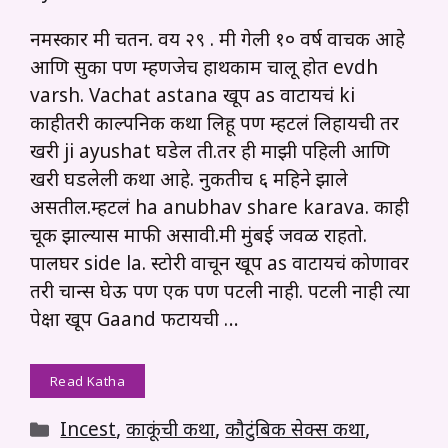
नमस्कार मी चिंतन. वय २९ . मी गेली १० वर्ष वाचक आहे
आणि सुका पण म्हणजेच हाथकाम चालू होत evdh
varsh. Vachat astana खूप as वाटायचं ki
काहीतरी काल्पनिक कथा लिहू पण म्हटलं लिहायची तर
खरी ji ayushat घडेल ती.तर ही माझी पहिली आणि
खरी घडलेली कथा आहे. नुकतीच ६ महिने झाले
असतील.म्हटलं ha anubhav share karava. काही
चूक झाल्यास माफी असावी.मी मुंबई जवळ राहतो.
पालघर side la. स्टोरी वाचून खूप as वाटायचं कोणावर
तरी चान्स घेऊ पण एक पण पटली नाही. पटली नाही त्या
पेक्षा खूप Gaand फटायची …
Read Katha
Categories
Incest
,
काकूंची कथा
,
कौटुंबिक सेक्स कथा
,