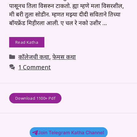
पासूनच तिला विसरुन टाकतो. ह्या म्हणे मला विसरशील,
मी बरी तुला सोडीन. म्हणत मझ्या दीदी सविताने तिच्या
बॉयफ्रेंड मिहीरला आली. ए चल रे नको उशीर …
Read Katha
Categories
कॉलेजची कथा
,
फेमस कथा
1 Comment
Download 1100+ Pdf
Join Telegram Katha Channel