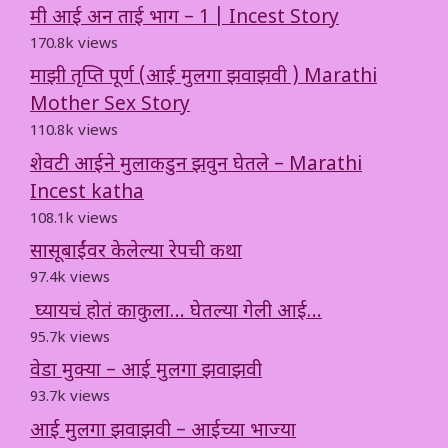
मी आई अन ताई भाग – 1 | Incest Story
170.8k views
माझी तृप्ति पूर्ण (आई मुलगा झवाझवी ) Marathi
Mother Sex Story
110.8k views
शेवटी आईने मुलाकडुन झवुन घेतले – Marathi
Incest katha
108.1k views
सासूबाईंवर केलेल्या रेपची कथा
97.4k views
घ्यायचं होतं काकुला… घेतल्या गेली आई…
95.7k views
वेडा मुक्या – आई मुलगा झवाझवी
93.7k views
आई मुलगा झवाझवी – आईच्या भाज्या