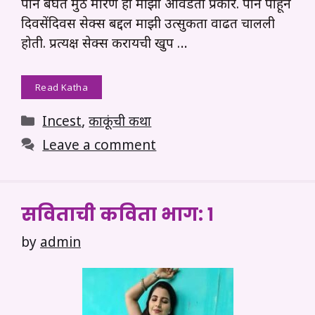
पॅार्न बघत मुठ मारणे हा माझा आवडता प्रकार. पॉर्न पाहून
दिवसेंदिवस सेक्स बद्दल माझी उत्सुकता वाढत चालली
होती. प्रत्यक्ष सेक्स करायची खुप …
Read Katha
Categories
Incest
,
काकूंची कथा
Leave a comment
सविताची कविता भाग: १
by
admin