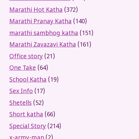
Marathi Hot Katha
(372)
Marathi Pranay Katha
(140)
marathi sambhog katha
(151)
Marathi Zavazavi Katha
(161)
Office story
(21)
One Take
(64)
School Katha
(19)
Sex Info
(17)
Shetells
(52)
Short katha
(66)
Special Story
(214)
x-army-man
(2)