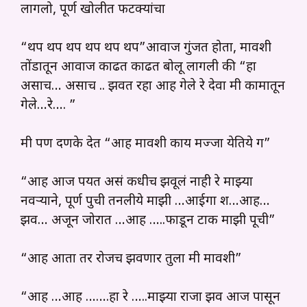
लागलो, पूर्ण खोलीत फटक्यांचा
“थप थप थप थप थप थप”आवाज गुंजत होता, मावशी
तोंडातून आवाज काढत काढत बोलू लागली की “हा
असाच… असाच .. झवत रहा आह गेले रे देवा मी कामातून
गेले…रे…. ”
मी पण दणके देत “आह मावशी काय मज्जा येतिये ग”
“आह आज पर्यंत असं कधीच झवूलं नाही रे माझ्या
नवऱ्याने, पूर्ण पुची तनलीये माझी …आईगा श…आह…
झव… अजून जोरात …आह …..फाडून टाक माझी पूची”
“आह आता तर रोजच झवणार तुला मी मावशी”
“आह …आह …….हा रे …..माझ्या राजा झव आज पासून