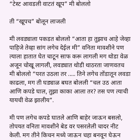
“टेस्ट आवडली वाटतं खूप” मी बोललो
ती “खूपच” बोलून लाजली
मी लवड्याला पकडत बोललो “आता हा तुझाच आहे जेव्हा
पाहिजे तेव्हा सांग लगेच देईल मी” वनिता मावशीने पण
त्याला हातात घेत चाटून साफ करू लागली मग थोडा वेळ
अजून चोखू लागली, लवड्यात थोडी थाठरता जाणवतच
मी बोललो “परत उठला तर ….. तिने लगेच तोंडातून लवडा
काढला, मग ती घड्याळ बघत बोलली “चल उठ आता
आणि कपडे घाल, तुझा काका आला तर? तस पण त्याची
यायची वेळ झालीय”.
मी पण लगेच कपडे घातले आणि बाहेर जाऊन बसलो,
तोपर्यंत वनिता मावशीने बेड वर पसरलेली चादर नीट
केली. मग तीने किचन मध्ये जाऊन चहा बनवून घेऊन