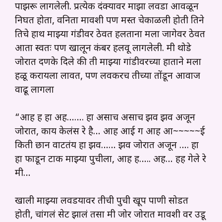
पाझरू लागलेली. प्रत्येक दंक्यावर माझा लवडा आवळून
निघत होता, वनिता मावशी पण मस्त चेकाळली होती तिने
तिचे हाथ माझ्या गंडीवर ठेवत हलताना मला जागेवर ठेवत
आता स्वतः पण खालून कंबर हलवू लागलेली. मी थोडे
जोरात दणके दिले की ती माझ्या गांडीवरच्या हाताने मला
हळू करायला लावत, पण लवकरच तीच्या तोंडून आवाज
वाढू लागला
“आह ह हा अह……. हा असाच असाच झव झव अजून
जोरात, काय केलंस रे है… आह आई ग आह आ~~~~~ई
किती छान वाटतंय हा झव…… झव जोरात अजून …. हा
हा फाडून टाक माझ्या पुचीला, आह ह….. अह… हह गेले रे
मी…
खाली माझ्या लवडयावर तीची पुची खूप पाणी सोडत
होती, चांगलं सेट झालं तसा मी जोर जोरात मावशी वर उडू