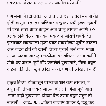
एकदमच जोरात घातलास तर जागीच मरेन मी”
पण मला जेवढा लवडा आत घालत होतो तेवढी मज्जा येत
होती म्हणून मला तर अजिबात हळू करायची इच्छा न्हवती
मी परत सोटा बाहेर काढून आत घालू लागलो आणि ३-४
हलके ठोके देऊन दाणकन एक दोन जोराचे धक्के देत
झटक्यात लवड्याला मुळा पर्यंत मावशीच्या पूचीत घातला.
अस वाटत होतं की खाली तिच्या पुचीने जसं काय माझा
आखा लवडा आवळुन धरलेला, वर बघितलं तर मावशीने
डोळे बंद करून पूर्ण तोंड कसलेलं दुखण्याने, तिला बघून
वाटला की तिला खूप ओरडायचय, पण ती ओरडली नाही,
हळूच तिच्या डोळ्यातून पाण्याची धार येऊ लागली, ते
बघून मी तिच्या जवळ जाऊन बोललो “गेला पूर्ण आत
आता नाही दुखणार” थोड्या वेळ तसचं पडून राहून ती
बोलली ” आई…ग……किती जालीम आहेस रे, हळू कर