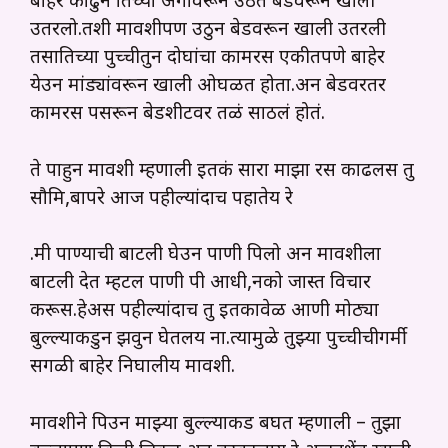
बाहेर काढुन तिच्या अंगावरून उठत बेडवरून खाली
उतरलो.तशी मावशीपण उठुन बेडवरून खाली उतरली
तसातिच्या पुच्चीतुन दोघांचा कामरस एकत्रीतपणे बाहेर
येउन मांड्यांवरून खाली ओघळत होता.अन बेडवरतर
कामरस पसरून बेडशीटवर तळं साठलं होतं.
ते पाहुन मावशी म्हणाली इतकं सारा माझा रस काढलस तु
सौमित्र,बापरे आज पहील्यांदाच पहातेय रे
.मी पाण्याची बाटली घेउन पाणी पिलो अन मावशीला
बाटली देत म्हटल पाणी पी आधी,नको जास्त विचार
करूस.हेअस पहील्यांदाच तु इतकावेळ आणी मोठ्या
बुल्ल्याकडुन झवुन घेतलय ना.त्यामुळे तुझ्या पुच्चीचीगर्मी
सगळी बाहेर निघालीय मावशी.
मावशीने पिउन माझ्या बुल्ल्याकड बघत म्हणाली – तुझा