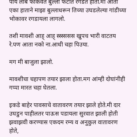
पाय लांब फाकवत बुल्ला फटीत रगडत होती.मी आता
एका हाताने माझा बुल्लाधरून तिच्या उघडलेल्या गांडीच्या
भोकावर रगडायला लागलो.
तशी मावशी आह् आह् स्स्स्ससस खुपच भारी वाटतय
रे.पण आता नको ना.आधी चहा पिउया.
मग मी बाजुला झालो.
मावशीचा चहापण तयार झाला होता.मग आंम्ही दोघांनीही
गप्पा मारत चहा घेतला.
इकडे बाहेर पावसाचे वातावरण तयार झाले होते.मी दार
उघडुन पाहीलतर पाऊस पडायला सुरवात झाली होती
झवाझवी करण्यास एकदम रम्य व अनुकुल वातावरण
होते,