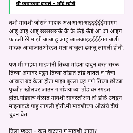
रात्री कचाकचा झवलं – शॉर्ट स्टोरी
तशी मावशी जोराने मादक अअआआआइइईईईगगगग
आह् आह् आह् स्स्स्सससऊँ ऊँ ऊँ ऊँई ऊँई आ आ आइग
फाटली रेरे माझी आआह् आह् आअआइइईईईगग अशी
मादक आवाजातओरडत मला बाजुला ढकलु लागली होती.
पण मी माझ्या मांड्यांनी तिच्या मांड्या दाबुन धरत सरळ
तिच्या अंगावर पडुन तिच्या तोंडात तोंड घातले व तिचा
आवाज बंद केला होता.माझा बुल्ला घट्ट पणे तिच्या छोट्या
पुच्चीत खोलवर जाउन गर्भाशयाच्या तोंडावर रगडत
होता.थोड्याच वेळात मावशी सावरलीअन ती डोळे उघडुन
माझ्याकडे पाहु लागली होती.मी मावशीच्या ओठांचे दीर्घ
चुंबन घेत
तिला म्हटल – कस वाटतय ग मावशी आता?