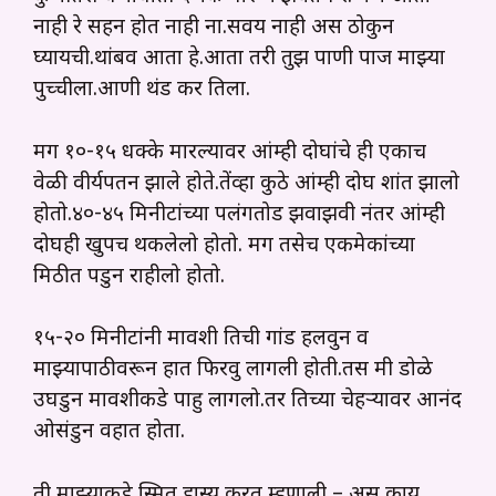
नाही रे सहन होत नाही ना.सवय नाही अस ठोकुन
घ्यायची.थांबव आता हे.आता तरी तुझ पाणी पाज माझ्या
पुच्चीला.आणी थंड कर तिला.
मग १०-१५ धक्के मारल्यावर आंम्ही दोघांचे ही एकाच
वेळी वीर्यपतन झाले होते.तेंव्हा कुठे आंम्ही दोघ शांत झालो
होतो.४०-४५ मिनीटांच्या पलंगतोड झवाझवी नंतर आंम्ही
दोघही खुपच थकलेलो होतो. मग तसेच एकमेकांच्या
मिठीत पडुन राहीलो होतो.
१५-२० मिनीटांनी मावशी तिची गांड हलवुन व
माझ्यापाठीवरून हात फिरवु लागली होती.तस मी डोळे
उघडुन मावशीकडे पाहु लागलो.तर तिच्या चेहऱ्यावर आनंद
ओसंडुन वहात होता.
ती माझ्याकडे स्मित हास्य करत म्हणाली – अस काय