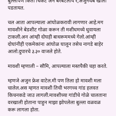
बुल्लापण किती चिकट अन बरबटलाय रे,अजुनथेंब खाली
पडतायत.
चल आता आपल्याला आंघोळकरावी लागणार आहे.मग
मावशीने बेडशीट गोळा करून ती मशीधमध्ये धुवायला
टाकली.अन आंम्ही दोघही बाथरूममध्ये गेलो.आंम्ही
दोघांनीही एकमेकांना आंघोळ घालुन तसेच नागडे बाहेर
आलो.दुपारचे ३.३० वाजले होते.
मावशी म्हणाली – सौमित्र, आपल्याला मस्तपैकी चहा करते.
म्हणजे अजुन फ्रेश वाटेल.मी पण तिला हो मावशी मला
चालेल.अस म्हणत मावशी तिची भरगच्च गांड हलवत
किचनकडे जाउ लागली.मावशीच्या गांडीचे गोळे चालताना
वरखाली होताना पाहुन माझा झोपलेला बुल्ला वळवळ
करू लागला होता.