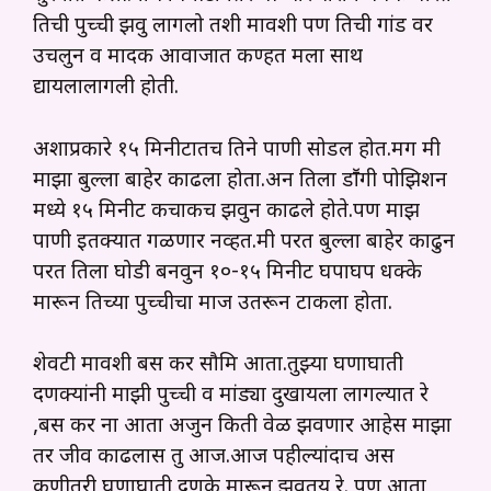
तिची पुच्ची झवु लागलो तशी मावशी पण तिची गांड वर
उचलुन व मादक आवाजात कण्हत मला साथ
द्यायलालागली होती.
अशाप्रकारे १५ मिनीटातच तिने पाणी सोडल होत.मग मी
माझा बुल्ला बाहेर काढला होता.अन तिला डाॕगी पोझिशन
मध्ये १५ मिनीट कचाकच झवुन काढले होते.पण माझ
पाणी इतक्यात गळणार नव्हत.मी परत बुल्ला बाहेर काढुन
परत तिला घोडी बनवुन १०-१५ मिनीट घपाघप धक्के
मारून तिच्या पुच्चीचा माज उतरून टाकला होता.
शेवटी मावशी बस कर सौमित्र आता.तुझ्या घणाघाती
दणक्यांनी माझी पुच्ची व मांड्या दुखायला लागल्यात रे
,बस कर ना आता अजुन किती वेळ झवणार आहेस माझा
तर जीव काढलास तु आज.आज पहील्यांदाच अस
कुणीतरी घणाघाती दणके मारून झवतय रे. पण आता