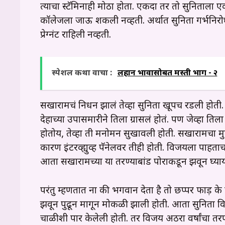
त्याचा स्टॅमिनाही मोठा होता. एकदा तर तो सुनिताला ए
कॉलेजला जाऊ शकली नव्हती. अर्थात सुनिता गर्भनिरोध
प्रेग्नंट राहिली नव्हती.
स्पेशल कथा वाचा :
लहान भावासोबत मस्ती भाग - २
सखारामचं निधन झालं तेव्हा सुनिता खूपच रडली होती. त
देहाच्या उपासमारीने तिला ग्रासलं होतं. पण जेव्हा त
होतोय, तेव्हा ती मनोमन सुखावली होती. सखारामचा मुल
कारण इंटरव्ह्युव्ह पॅनेलवर तीही होती. विजयला पाह
आता सखारामच्या या तरण्याबांड पोराकडून झवून घ्यायचं
परंतु म्हणतात ना की भगवान देता है तो छप्पर फाड़ के 
झवून पुढून मागून मोकळी झाली होती. आता सुनिता व
चाळीशी पार केलेली होती. तर विजय अठरा वर्षांचा तर