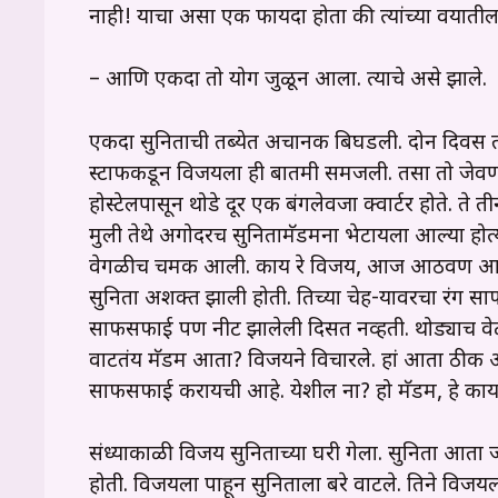
नाही! याचा असा एक फायदा होता की त्यांच्या वयातील
– आणि एकदा तो योग जुळून आला. त्याचे असे झाले.
एकदा सुनिताची तब्येत अचानक बिघडली. दोन दिवस ती 
स्टाफकडून विजयला ही बातमी समजली. तसा तो जेवणाच्या
होस्टेलपासून थोडे दूर एक बंगलेवजा क्वार्टर होते. ते ती
मुली तेथे अगोदरच सुनितामॅडमना भेटायला आल्या होत्
वेगळीच चमक आली. काय रे विजय, आज आठवण आली व
सुनिता अशक्त झाली होती. तिच्या चेह-यावरचा रंग साफ
साफसफाई पण नीट झालेली दिसत नव्हती. थोड्याच वेळा
वाटतंय मॅडम आता? विजयने विचारले. हां आता ठीक आ
साफसफाई करायची आहे. येशील ना? हो मॅडम, हे काय 
संध्याकाळी विजय सुनिताच्या घरी गेला. सुनिता आता ज
होती. विजयला पाहून सुनिताला बरे वाटले. तिने विजय