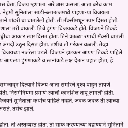
्रास घेता. विजय म्हणाला. अरे त्रास कसला. आता बरेच काम
ली. नेहमी सुनिताला साडी-ब्लाऊजमध्ये पाहणा-या विजयला
ाने पांढरी ब्रा घातलेली होती. ती मॅक्सीमधून स्पष्ट दिसत होती.
 कशाला तरी वाकली. तिचे ढुंगण विजयकडे होते. विजयने तिकडे
्डीचा आकार स्पष्ट दिसत होता. तिने काळ्या रंगाची मॅक्सी घातली
आकार अगदी उठून दिसत होता. तशीच ती गर्रकन वळली. तेव्हा
स्तन विजयच्या नजरेला पडले. विजयने झटकन आपण तिकडे पाहिले
 आपल्या ढुंगणाकडे व स्तनांकडे लक्ष देऊन पहात होता, हे
ला समजावून दिल्याने विजय आता समोरचे दृश्य पाहून तापणे
होती. निसर्गनियमा प्रमाणे त्याची कानशिलं तापू लागली होती.
विजयने सुनिताला कधीच पाहिले नव्हते. जवळ जवळ ती त्याच्या
असते. तसेच झाले.
ता. तो अस्तव्यस्त होता. तो साफ करण्याच्या बहाण्याने सुनिताने