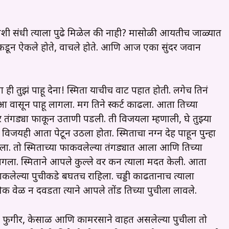
अशी संधी त्याला पुढे मिळेल की नाही? मासोळी आयतीच जाळ्यात
रांकडून ऐकले होते, वाचले होते. आणि आज एका सुंदर जवान
ही तुझं पाहू देना! स्मिता याचीच वाट पहात होती. लगेच तिनं
 वासून पाहू लागला. मग तिने स्कर्ट काढला. आता तिच्या
 तंगड्या फाकून उताणी पडली. ती विजयला म्हणाली, घे तुझ्या
विजयही आता पेटून उठला होता. स्मिताचा नग्न देह पाहून पुन्हा
 झाला. तो स्मिताच्या फाकवलेल्या तंगड्यात आला आणि तिच्या
लागला. स्मिताने आपले कुल्ले वर करून त्याला मदत केली. आता
ी झाकलेल्या पुचीकडे बघतच राहिला. चड्डी काढतानाच त्याला
िक वेळ न दवडता त्याने आपले तोंड तिच्या पुचीला लावले.
या फुगीर, केसाळ आणि कामरसाने वाहत असलेल्या पुचीला तो