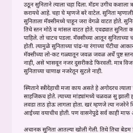
उठून सुनिताने त्याला चहा दिला. मॅडम उगीच कशाला त
करायचे आहे. चहा घे म्हणजे बरे वाटेल. सुनिता म्हणा
सुनिताला मॅक्सीमध्ये पाहून जरा वेगळे वाटत होते. सुनित
तिचे स्तन मोठे व मांसल वाटत होते. एवढ्यात सुनिता
पाहिले. तो चाटच पडला. मॅक्सीच्या आतून सुनिताच्या चड
होती. त्यामुळे सुनिताच्या पांढ-या रंगाच्या पॅटीचा 
मॅक्सीच्या लो-कट गळ्यातून जवळ जवळ अर्धे पुष्ट 
नाही, असे भासवून नजर दुसरीकडे फिरवली. मात्र विजय
सुनिताच्या चाणाक्ष नजरेतून सुटले नाही.
स्मिताने स्त्रीदेहाची मजा काय असते हे अगोदरच त्या
साहजिकच होते. त्याच्या मांड्यांमध्ये चळवळ सुरू झाली 
लवडा ताठ होऊ लागला होता. खरं म्हणजे त्या नजरेने 
आईच्या वयाचीच होती. पण वासनेपुढे सर्व काही माफ 
अचानक सुनिता आतल्या खोली गेली. तिथे तिचा बेडरूम हो