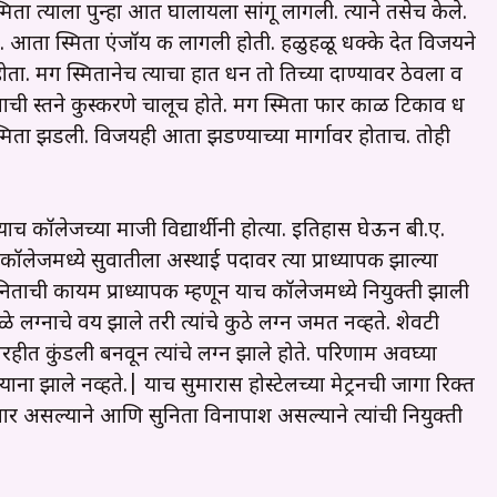
 त्याला पुन्हा आत घालायला सांगू लागली. त्याने तसेच केले.
आता स्मिता एंजॉय करू लागली होती. हळुहळू धक्के देत विजयने
ता. मग स्मितानेच त्याचा हात धरून तो तिच्या दाण्यावर ठेवला व
ताची स्तने कुस्करणे चालूच होते. मग स्मिता फार काळ टिकाव धरू
ता झडली. विजयही आता झडण्याच्या मार्गावर होताच. तोही
्या याच कॉलेजच्या माजी विद्यार्थीनी होत्या. इतिहास घेऊन बी.ए.
कॉलेजमध्ये सुरूवातीला अस्थाई पदावर त्या प्राध्यापक झाल्या
सुनिताची कायम प्राध्यापक म्हणून याच कॉलेजमध्ये नियुक्ती झाली
े लग्नाचे वय झाले तरी त्यांचे कुठे लग्न जमत नव्हते. शेवटी
िरहीत कुंडली बनवून त्यांचे लग्न झाले होते. परिणाम अवघ्या
याना झाले नव्हते.| याच सुमारास होस्टेलच्या मेट्रनची जागा रिक्त
णार असल्याने आणि सुनिता विनापाश असल्याने त्यांची नियुक्ती