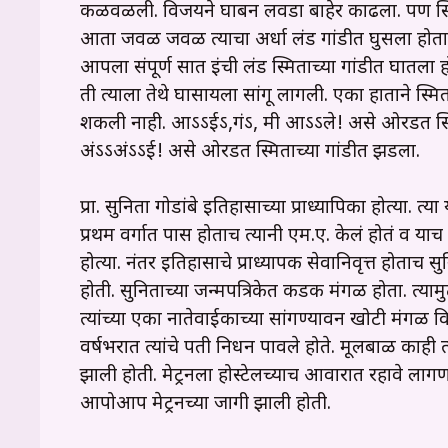
कळवळली. विजयने घाबरून लवडा बाहेर काढला. पण स्मिता
आता जवळ जवळ त्याचा अर्धा लंड गांडीत घुसला होता. 
आपला संपूर्ण सात इंची लंड स्मिताच्या गांडीत घातला हो
ती त्याला तेथे घासायला सांगू लागली. एका हाताने स्मि
शकली नाही. आऽऽईऽ,गंऽ, मी आऽऽले! असे ओरडत स्मि
अंऽऽअंऽऽई! असे ओरडत स्मिताच्या गांडीत झडला.
प्रा. सुनिता गोडांबे इतिहासाच्या प्राध्यापिका होत्या. त
प्रथम वर्गात पास होताच त्यानी एम.ए. केलं होतं व याच 
होत्या. नंतर इतिहासाचे प्राध्यापक सेवानिवृत्त होताच 
होती. सुनिताच्या जन्मपत्रिकेत कडक मंगळ होता. त्यामुळ
त्यांच्या एका नातेवाईकाच्या सांगण्यावरून खोटी मंगळ व
वर्षभरात त्यांचे पती निधन पावले होते. मूलबाळ काही त्
झाली होती. मेट्रनला होस्टेलच्याच आवारात रहावे लाग
आपोआप मेट्रनच्या जागी झाली होती.