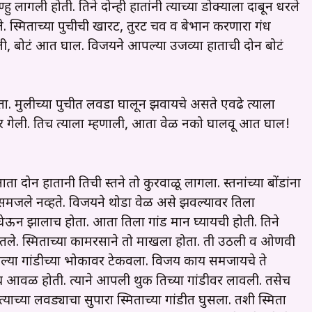
लागली होती. तिने दोन्ही हातांनी त्याच्या डोक्याला दाबून धरले
. स्मिताच्या पुचीची खारट, तुरट चव व बेभान करणारा गंध
णाली, बोटं आत घाल. विजयने आपल्या उजव्या हाताची दोन बोटं
ता. मुलीच्या पुचीत लवडा घालून झवायचे असते एवढे त्याला
ावर गेली. तिच त्याला म्हणाली, आता वेळ नको घालवू आत घाल!
ा दोन हातानी तिची स्तने तो कुरवाळू लागला. स्तनांच्या बोंडांना
 समजले नव्हते. विजयने थोडा वेळ असे झवल्यावर तिला
ऊन झालाच होता. आता तिला गांड मारून घ्यायची होती. तिने
गितले. स्मिताच्या कामरसाने तो माखला होता. ती उठली व ओणवी
या गांडीच्या भोकावर टेकवला. विजय काय समजायचे ते
च आवळ होती. त्याने आपली थुक तिच्या गांडीवर लावली. तसेच
ाच्या लवड्याचा सुपारा स्मिताच्या गांडीत घुसला. तशी स्मिता