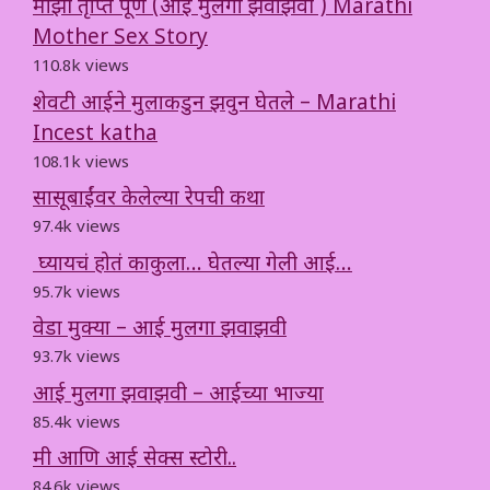
माझी तृप्ति पूर्ण (आई मुलगा झवाझवी ) Marathi
Mother Sex Story
110.8k views
शेवटी आईने मुलाकडुन झवुन घेतले – Marathi
Incest katha
108.1k views
सासूबाईंवर केलेल्या रेपची कथा
97.4k views
घ्यायचं होतं काकुला… घेतल्या गेली आई…
95.7k views
वेडा मुक्या – आई मुलगा झवाझवी
93.7k views
आई मुलगा झवाझवी – आईच्या भाज्या
85.4k views
मी आणि आई सेक्स स्टोरी..
84.6k views