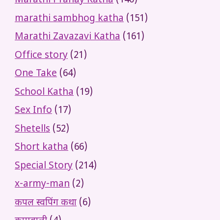
Marathi Pranay Katha
(140)
marathi sambhog katha
(151)
Marathi Zavazavi Katha
(161)
Office story
(21)
One Take
(64)
School Katha
(19)
Sex Info
(17)
Shetells
(52)
Short katha
(66)
Special Story
(214)
x-army-man
(2)
कपल स्वपिंग कथा
(6)