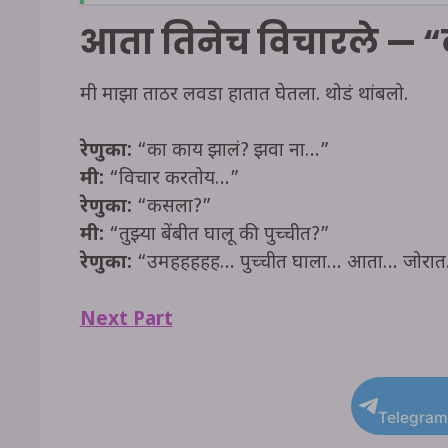
आता तिनेच विचारले — “
मी माझा ताठर लवडा हातात घेतला. थोडं थांबलो.
रेणुका:
“का काय झालं? झवा ना…”
मी:
“विचार करतोय…”
रेणुका:
“कसला?”
मी:
“तुझ्या बेंबीत घालू की पुच्चीत?”
रेणुका:
“उमहहहहह… पुच्चीत घाला… आता… जोरा
Next Part
Telegram