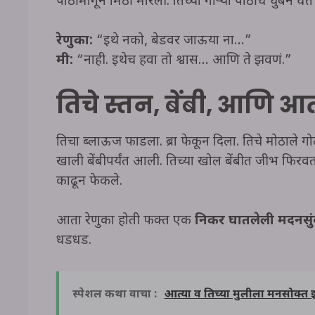
पाठीमागून मिठी मारली. तिच्या गोऱ्या पाठीचे चुंबन 
रेणुका:
“इथे नको, बेडवर जाऊया ना…”
मी:
“नाही. इथेच हवा तो श्वास… आणि ते झवणं.”
तिचे स्तन, बेंबी, आणि आ
तिचा ब्लाऊज फाडला. ब्रा फेकून दिला. तिचे मोठाले 
खाली बेंबीपर्यंत आली. तिच्या खोल बेंबीत जीभ फिर
काढून फेकले.
आता रेणुका होती फक्त एक
निकर घातलेली मदनसुं
धडधड.
स्पेशल कथा वाचा :
आत्या व तिच्या मुलीला मनसोक्त झ