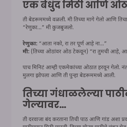
एक बेधुंद मिठी आणि ओठ
ती बेडरूममध्ये वळली. मी तिच्या मागे गेलो आणि त
“रेणुका…” मी कुजबुजलो.
रेणुका:
“आता नको, रात्र तर पूर्ण आहे ना…”
मी:
(तिच्या ओठांवर ओठ टेकवून) “रात्र तुमची आहे
पाच मिनिटं आम्ही एकमेकांच्या ओठात हरवून गेलो. नं
मुलगा झोपला आणि ती पुन्हा बेडरूममध्ये आली.
तिच्या गंधाळलेल्या पाठ
गेल्यावर…
ती दरवाजा बंद करताना तिची पाठ आणि गांड अशा प्रक