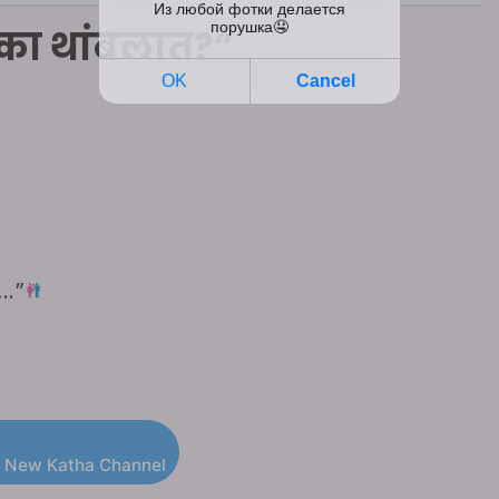
का थांबलात?”
त…”
 New Katha Channel