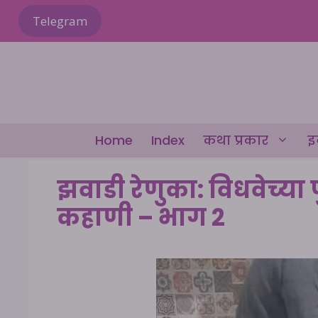
Skip
Telegram
to
content
Home
Index
कथा प्रकार
इ
झवाडी रेणुका: विधवेच्या 
कहाणी – भाग 2