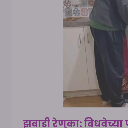
झवाडी रेणुका: विधवेच्या 