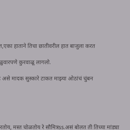
व करत,एका हाताने तिचा छातीवरील हात बाजुला करत
ळुवारपणे कुरवाळू लागलो.
ह असे मादक सुस्कारे टाकत माझ्या ओठांचं चुंबन
तोय, मस्त चोळतोय रे सौमित्रss.असं बोलत ती तिच्या मांड्या