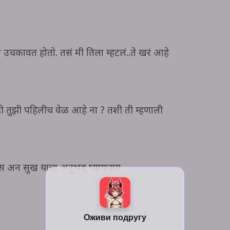
उचकावत होतो. तसं मी तिला म्हटलं..ते खरं आहे
सही तुझी पहिलीच वेळ आहे ना ? तशी ती म्हणाली
रास अन सुख याचा अनुभव घ्यायचाय.