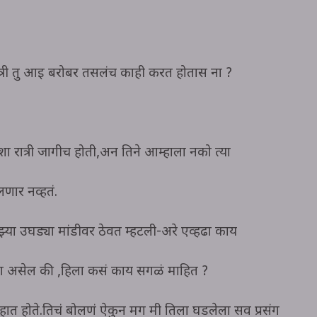
त्री तु आई बरोबर तसलंच काही करत होतास ना ?
ा रात्री जागीच होती,अन तिने आम्हाला नको त्या
णार नव्हतं.
ा उघड्या मांडीवर ठेवत म्हटली-अरे एव्हढा काय
डला असेल की ,हिला कसं काय सगळं माहित ?
हात होते.तिचं बोलणं ऐकुन मग मी तिला घडलेला सर्व प्रसंग