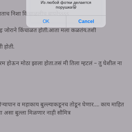
बघताच निशा किंचाळलीच बापरेssss
री आई जोराने किंचाळत होती.आता मला कळतंय.तशी
ी होती.
गरम होऊन मोठा झाला होता.तसं मी तिला म्हटलं – तु घेशील ना
त गोऱ्यापान व महाकाय बुल्ल्याकडूनच तोडून घेणार…. काय माहित
 असा बुल्ला मिळणार नाही सौमित्र